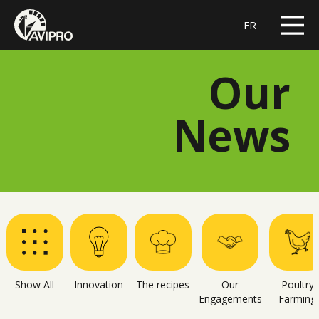
FR
Our
News
Show All
Innovation
The recipes
Our
Poultry
Engagements
Farming