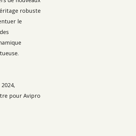
vers de nouveaux
'héritage robuste
entuer le
 des
ynamique
ctueuse.
r 2024,
tre pour Avipro