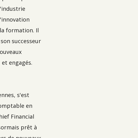
'industrie
l'innovation
a formation. Il
 son successeur
nouveaux
s et engagés.
ennes, s'est
-comptable en
ief Financial
ésormais prêt à