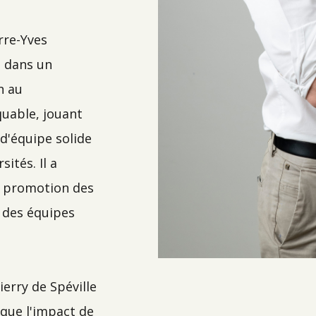
rre-Yves
o dans un
n au
uable, jouant
 d'équipe solide
ités. Il a
a promotion des
 des équipes
erry de Spéville
s que l'impact de