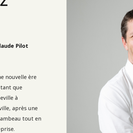
laude Pilot
ne nouvelle ère
 tant que
ville à
ille, après une
 flambeau tout en
prise.