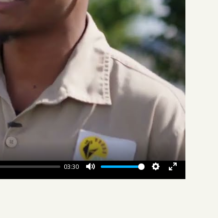
03:30
Mute
Settings
Enter
fullscreen