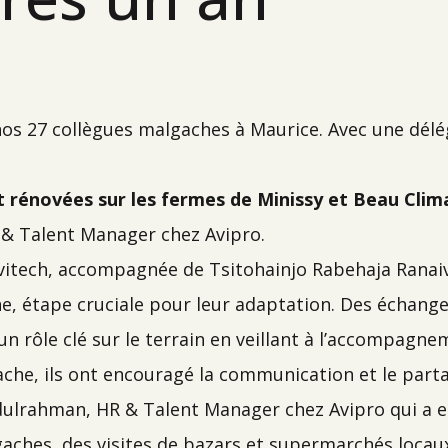
os 27 collègues malgaches à Maurice. Avec une délég
énovées sur les fermes de Minissy et Beau Climat 
& Talent Manager chez Avipro.
vitech, accompagnée de Tsitohainjo Rabehaja Ranaiv
e, étape cruciale pour leur adaptation. Des échanges
 un rôle clé sur le terrain en veillant à l’accompag
ache, ils ont encouragé la communication et le parta
dulrahman, HR & Talent Manager chez Avipro qui a e
gaches, des visites de bazars et supermarchés loca