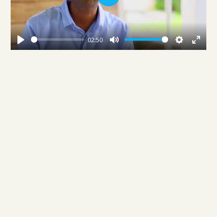
Play
02:50
Play
Mute
Settings
Enter
fullscree