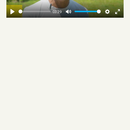
03:29
Play
Mute
Settings
Enter
fullscree