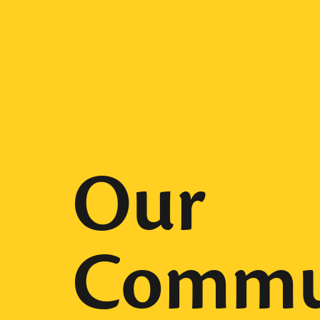
Our
Commu