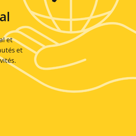
al
l et
utés et
vités.